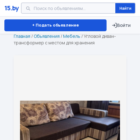
15.by
Найти
Минск
Витебск
Брест
⏱ ТОЛЬКО 15 ДНЕЙ
+ Подать объявление
Войти
Главная
/
Объявления
/
Мебель
/
Угловой диван-
трансформер с местом для хранения