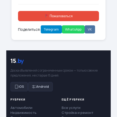
Пожаловаться
Поделиться:
Telegram
WhatsApp
VK
15
.by
Доска объявлений с ограниченным сроком — только свежие
предложения, не старше 15 дней.
iOS
Android
РУБРИКИ
ЕЩЁ РУБРИКИ
Автомобили
Все услуги
Недвижимость
Стройка и ремонт