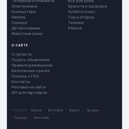
Телефоны и планшеты
Все для дома
Электроника
Красота и здоровье
Компьютеры
Хобби и спорт
Мебель
Сад и огород
Одежда
Техника
Детям и мамам
Разное
Животные дома
О САЙТЕ
О проекте
Подать объявление
Правила размещения
Безопасные сделки
Помощь и FAQ
Контакты
Реклама на сайте
API для партнёров
Минск
Витебск
Брест
Гродно
ГОРОДА
Гомель
Могилёв